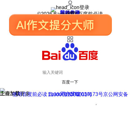
登录
我的关注
我的收藏
皮肤中心
用户反馈
设置
©2026 Baidu 使用百度前必读
百度一下
正在加载
上滑加载更多
用户反馈
使用百度前必读 Baidu 京ICP证030173号
京公网安备11000002000001号