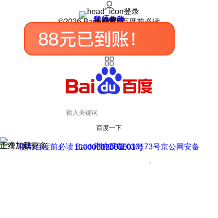
登录
我的关注
我的收藏
皮肤中心
用户反馈
设置
©2026 Baidu 使用百度前必读
百度一下
正在加载
上滑加载更多
用户反馈
使用百度前必读 Baidu 京ICP证030173号
京公网安备11000002000001号