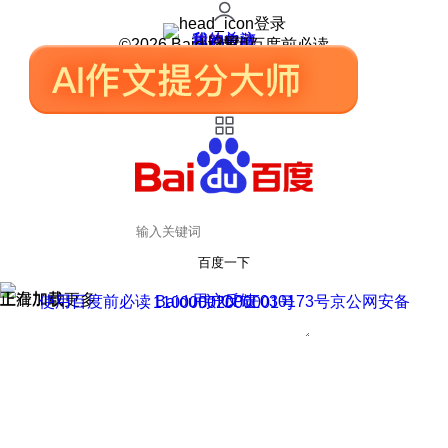
登录
我的关注
我的收藏
皮肤中心
用户反馈
设置
©2026 Baidu 使用百度前必读
百度一下
正在加载
上滑加载更多
用户反馈
使用百度前必读 Baidu 京ICP证030173号
京公网安备11000002000001号