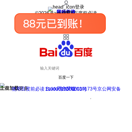
登录
我的关注
我的收藏
皮肤中心
用户反馈
设置
©2026 Baidu 使用百度前必读
百度一下
正在加载
上滑加载更多
用户反馈
使用百度前必读 Baidu 京ICP证030173号
京公网安备11000002000001号