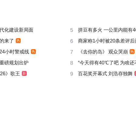
5
代化建设新局面
拼豆有多火 一公里内能有4
6
的来了
商家称1小时被20条差评
热
7
24小时警戒线
《去你的岛》 观众哭崩
热
热
8
重磅规划出炉
“今天得有40℃了吧 为啥还
9
26》歌王
百花奖开幕式 刘浩存独舞
新