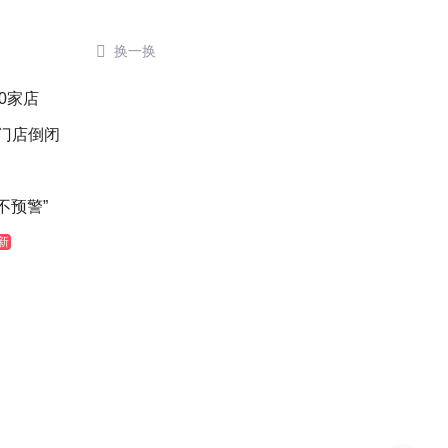

换一换
0家店
后门店倒闭
不预警”
新