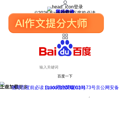
登录
我的关注
我的收藏
皮肤中心
用户反馈
设置
©2026 Baidu 使用百度前必读
百度一下
正在加载
上滑加载更多
用户反馈
使用百度前必读 Baidu 京ICP证030173号
京公网安备11000002000001号