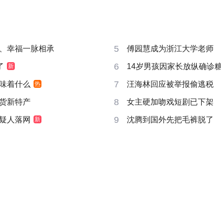
5
、幸福一脉相承
傅园慧成为浙江大学老师
6
了
14岁男孩因家长放纵确诊
新
7
味着什么
汪海林回应被举报偷逃税
热
8
货新特产
女主硬加吻戏短剧已下架
9
疑人落网
沈腾到国外先把毛裤脱了
新