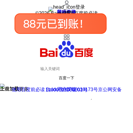
登录
我的关注
我的收藏
皮肤中心
用户反馈
设置
©2026 Baidu 使用百度前必读
百度一下
正在加载
上滑加载更多
用户反馈
使用百度前必读 Baidu 京ICP证030173号
京公网安备11000002000001号