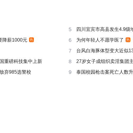
5
四川宜宾市高县发生4.9级
6
要降薪1000元
为何年轻人不愿学医了
热
热
7
台风白海豚体型变大近似13个
8
国重磅科技集中上新
27岁女子成组织卖淫集团
9
放弃985选警校
泰国校园枪击案死亡人数升