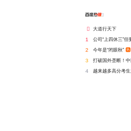


大道行天下
1
公司“上四休三”但
2
今年是“闭眼秋”
热
3
打破国外垄断！中
4
越来越多高分考生