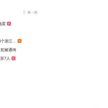

换一换
地震
新
浙江面积
热
主犯被通缉
至7人
新