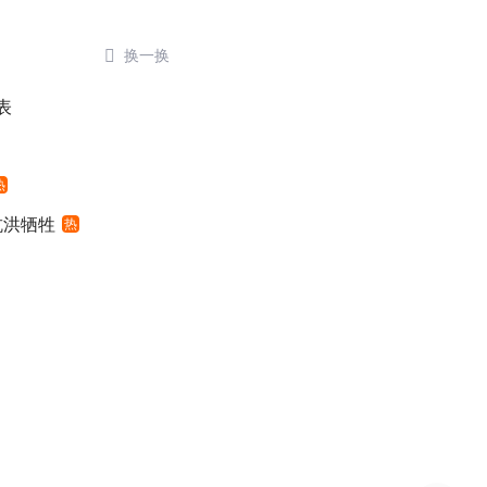

换一换
表
热
抗洪牺牲
热