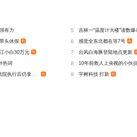
5
强有力
吉林一“温度计大楼”读数爆
6
带头休假
感觉全东北都在等7号
热
热
7
江小白30万元
台风白海豚登陆地点更新
热
8
成海外热词
10年前救人上央视的小伙
9
院执行后仍拿不到
宇树科技 打新
热
热