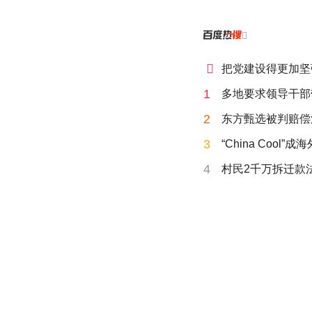


把党建设得更加坚
1
多地要求领导干部
2
东方甄选被判赔偿
3
“China Cool”
4
村民2千万拆迁款法