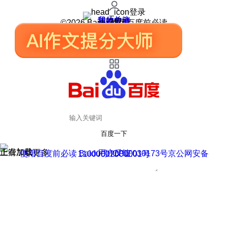
登录
我的关注
我的收藏
皮肤中心
用户反馈
设置
©2026 Baidu 使用百度前必读
百度一下
正在加载
上滑加载更多
用户反馈
使用百度前必读 Baidu 京ICP证030173号
京公网安备11000002000001号