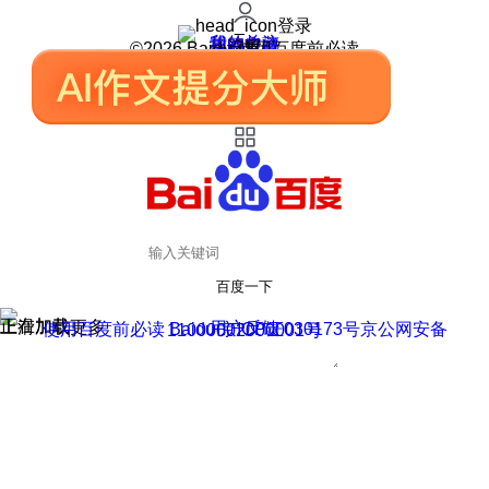
登录
我的关注
我的收藏
皮肤中心
用户反馈
设置
©2026 Baidu 使用百度前必读
百度一下
正在加载
上滑加载更多
用户反馈
使用百度前必读 Baidu 京ICP证030173号
京公网安备11000002000001号