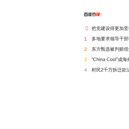


把党建设得更加坚
1
多地要求领导干部
2
东方甄选被判赔偿
3
“China Cool”
4
村民2千万拆迁款法