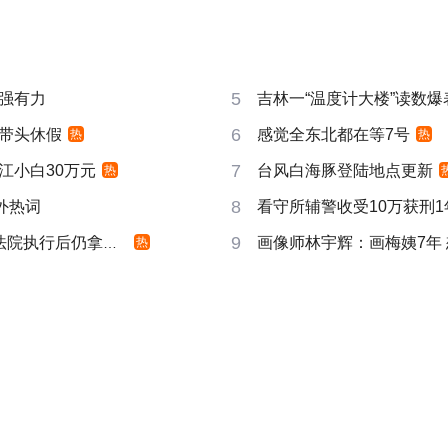
5
强有力
吉林一“温度计大楼”读数爆
6
带头休假
感觉全东北都在等7号
热
热
7
江小白30万元
台风白海豚登陆地点更新
热
8
成海外热词
看守所辅警收受10万获刑1
9
院执行后仍拿不到
画像师林宇辉：画梅姨7年
热