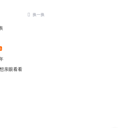

换一换
表
热
年
 想亲眼看看