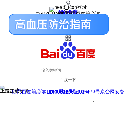
登录
我的关注
我的收藏
皮肤中心
用户反馈
设置
©2026 Baidu 使用百度前必读
百度一下
正在加载
上滑加载更多
用户反馈
使用百度前必读 Baidu 京ICP证030173号
京公网安备11000002000001号