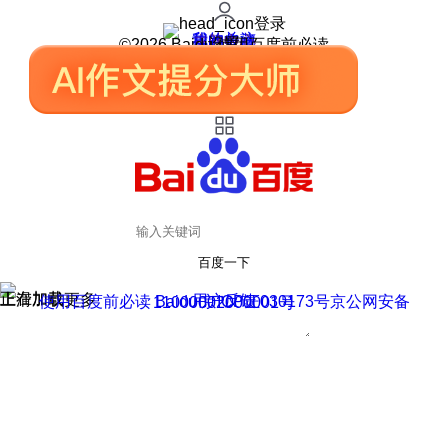
登录
我的关注
我的收藏
皮肤中心
用户反馈
设置
©2026 Baidu 使用百度前必读
百度一下
正在加载
上滑加载更多
用户反馈
使用百度前必读 Baidu 京ICP证030173号
京公网安备11000002000001号