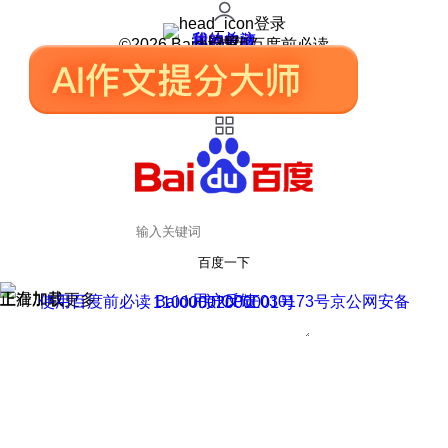
登录
我的关注
我的收藏
皮肤中心
用户反馈
设置
©2026 Baidu 使用百度前必读
百度一下
正在加载
上滑加载更多
用户反馈
使用百度前必读 Baidu 京ICP证030173号
京公网安备11000002000001号