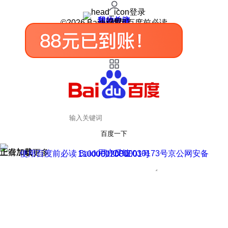
登录
我的关注
我的收藏
皮肤中心
用户反馈
设置
©2026 Baidu 使用百度前必读
百度一下
正在加载
上滑加载更多
用户反馈
使用百度前必读 Baidu 京ICP证030173号
京公网安备11000002000001号