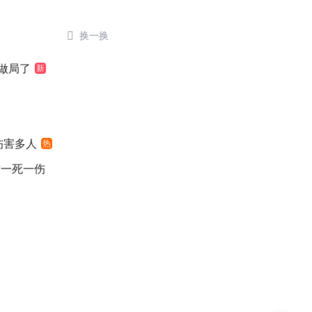

换一换
做局了
新
伤害多人
热
致一死一伤