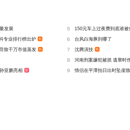
5
量发展
150元车上过夜费到底谁被
6
”本科专业排行榜出炉
台风白海豚到哪了
热
7
告导致千万市值蒸发
沈腾演技
热
热
8
河南刑案嫌犯被抓 逃窜时
9
孙亚鹏亮相
情侣在平潭拍日出时坠崖
新