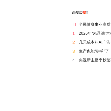


全民健身事业高质
1
2026年“未录满
2
几元成本的AI广
3
生产也能“拼单”了
4
央视新主播李秋莹