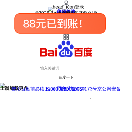
登录
我的关注
我的收藏
皮肤中心
用户反馈
设置
©2026 Baidu 使用百度前必读
百度一下
正在加载
上滑加载更多
用户反馈
使用百度前必读 Baidu 京ICP证030173号
京公网安备11000002000001号