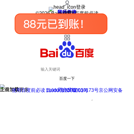
登录
我的关注
我的收藏
皮肤中心
用户反馈
设置
©2026 Baidu 使用百度前必读
百度一下
正在加载
上滑加载更多
用户反馈
使用百度前必读 Baidu 京ICP证030173号
京公网安备11000002000001号