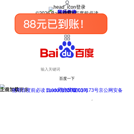
登录
我的关注
我的收藏
皮肤中心
用户反馈
设置
©2026 Baidu 使用百度前必读
百度一下
正在加载
上滑加载更多
用户反馈
使用百度前必读 Baidu 京ICP证030173号
京公网安备11000002000001号