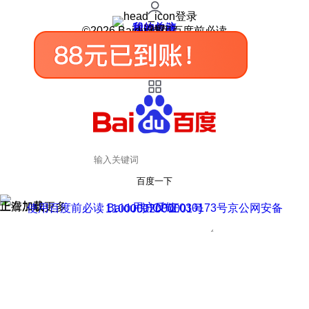
登录
我的关注
我的收藏
皮肤中心
用户反馈
设置
©2026 Baidu 使用百度前必读
百度一下
正在加载
上滑加载更多
用户反馈
使用百度前必读 Baidu 京ICP证030173号
京公网安备11000002000001号