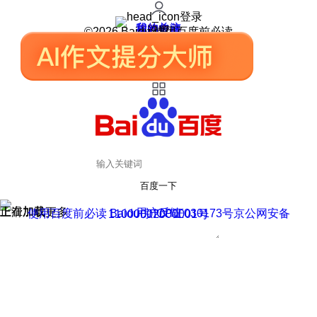
登录
我的关注
我的收藏
皮肤中心
用户反馈
设置
©2026 Baidu 使用百度前必读
百度一下
正在加载
上滑加载更多
用户反馈
使用百度前必读 Baidu 京ICP证030173号
京公网安备11000002000001号