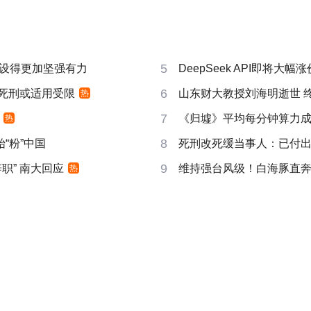
5
设得更加坚强有力
DeepSeek API即将大幅涨
6
 死刑或适用受限
山东财大教授刘海明逝世 终
热
7
《归墟》平均每分钟算力成本2
热
8
“粉”中国
死刑改死缓当事人：已付
9
职” 南大回应
维持强台风级！白海豚直
热