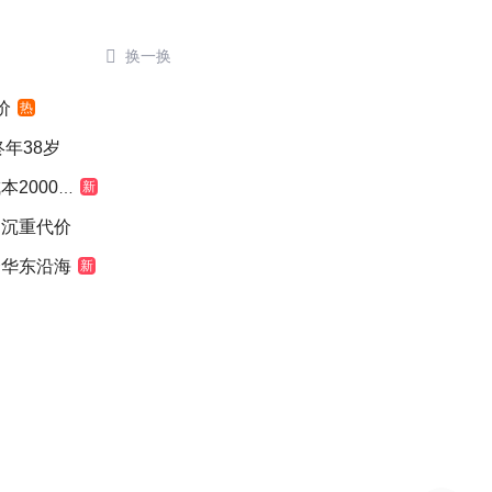

换一换
价
热
年38岁
000元
新
出沉重代价
奔华东沿海
新