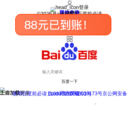
登录
我的关注
我的收藏
皮肤中心
用户反馈
设置
©2026 Baidu 使用百度前必读
百度一下
正在加载
上滑加载更多
用户反馈
使用百度前必读 Baidu 京ICP证030173号
京公网安备11000002000001号