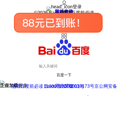
登录
我的关注
我的收藏
皮肤中心
用户反馈
设置
©2026 Baidu 使用百度前必读
百度一下
正在加载
上滑加载更多
用户反馈
使用百度前必读 Baidu 京ICP证030173号
京公网安备11000002000001号