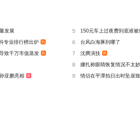
5
量发展
150元车上过夜费到底谁被
6
”本科专业排行榜出炉
台风白海豚到哪了
热
7
告导致千万市值蒸发
沈腾演技
热
热
8
娜扎称眼睛恢复情况不太
9
孙亚鹏亮相
情侣在平潭拍日出时坠崖
新