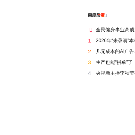


全民健身事业高质
1
2026年“未录满
2
几元成本的AI广
3
生产也能“拼单”了
4
央视新主播李秋莹