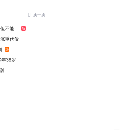

换一换
不能认罪
新
出沉重代价
价
热
年38岁
剧