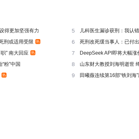
5
设得更加坚强有力
儿科医生漏诊获刑：我认错但
6
 死刑或适用受限
死刑改死缓当事人：已付
热
7
职” 南大回应
DeepSeek API即将大幅涨
热
8
“粉”中国
山东财大教授刘海明逝世 终
9
田曦薇连续第16部“铁刘海”
热