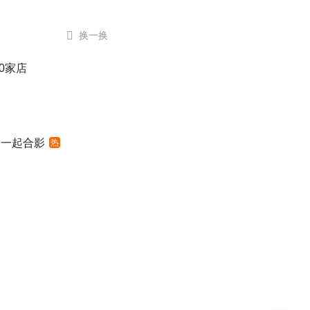

换一换
0家店
明一起合影
热