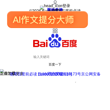
登录
我的关注
我的收藏
皮肤中心
用户反馈
设置
©2026 Baidu 使用百度前必读
百度一下
正在加载
上滑加载更多
用户反馈
使用百度前必读 Baidu 京ICP证030173号
京公网安备11000002000001号