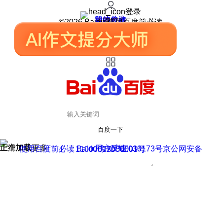
登录
我的关注
我的收藏
皮肤中心
用户反馈
设置
©2026 Baidu 使用百度前必读
百度一下
正在加载
上滑加载更多
用户反馈
使用百度前必读 Baidu 京ICP证030173号
京公网安备11000002000001号