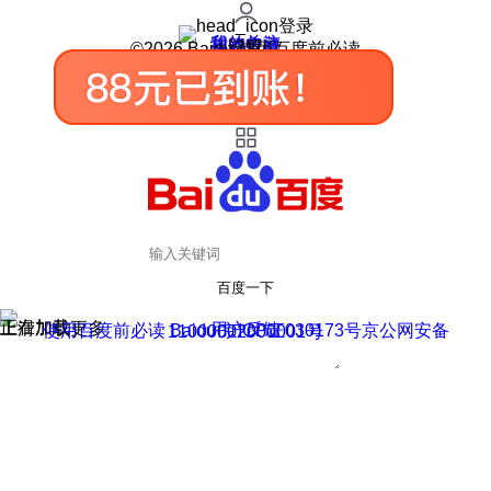
登录
我的关注
我的收藏
皮肤中心
用户反馈
设置
©2026 Baidu 使用百度前必读
百度一下
正在加载
上滑加载更多
用户反馈
使用百度前必读 Baidu 京ICP证030173号
京公网安备11000002000001号