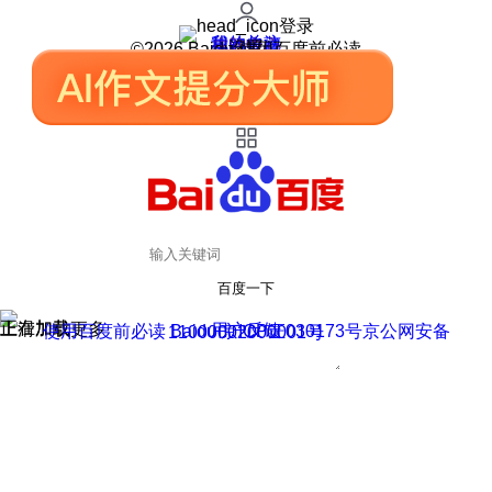
登录
我的关注
我的收藏
皮肤中心
用户反馈
设置
©2026 Baidu 使用百度前必读
百度一下
正在加载
上滑加载更多
用户反馈
使用百度前必读 Baidu 京ICP证030173号
京公网安备11000002000001号