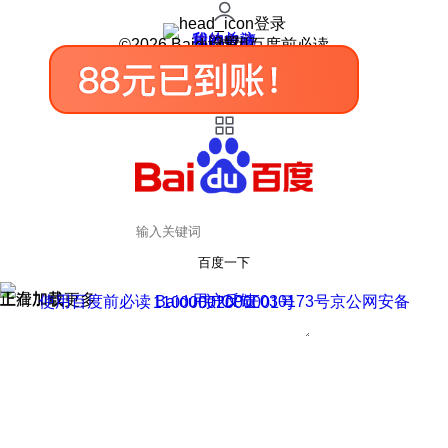
登录
我的关注
我的收藏
皮肤中心
用户反馈
设置
©2026 Baidu 使用百度前必读
百度一下
正在加载
上滑加载更多
用户反馈
使用百度前必读 Baidu 京ICP证030173号
京公网安备11000002000001号