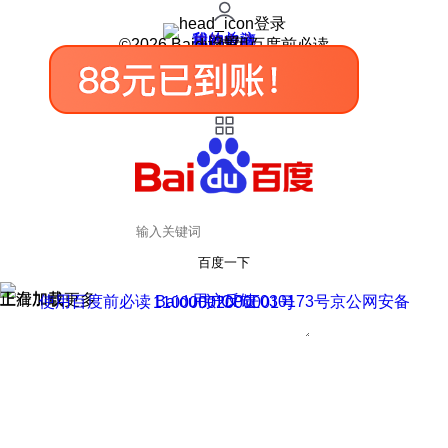
登录
我的关注
我的收藏
皮肤中心
用户反馈
设置
©2026 Baidu 使用百度前必读
百度一下
正在加载
上滑加载更多
用户反馈
使用百度前必读 Baidu 京ICP证030173号
京公网安备11000002000001号