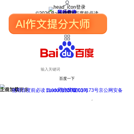
登录
我的关注
我的收藏
皮肤中心
用户反馈
设置
©2026 Baidu 使用百度前必读
百度一下
正在加载
上滑加载更多
用户反馈
使用百度前必读 Baidu 京ICP证030173号
京公网安备11000002000001号