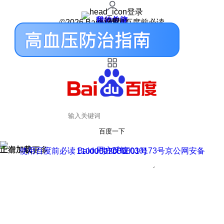
登录
我的关注
我的收藏
皮肤中心
用户反馈
设置
©2026 Baidu 使用百度前必读
百度一下
正在加载
上滑加载更多
用户反馈
使用百度前必读 Baidu 京ICP证030173号
京公网安备11000002000001号