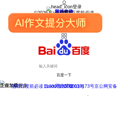
登录
我的关注
我的收藏
皮肤中心
用户反馈
设置
©2026 Baidu 使用百度前必读
百度一下
正在加载
上滑加载更多
用户反馈
使用百度前必读 Baidu 京ICP证030173号
京公网安备11000002000001号