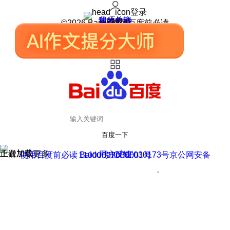
登录
我的关注
我的收藏
皮肤中心
用户反馈
设置
©2026 Baidu 使用百度前必读
百度一下
正在加载
上滑加载更多
用户反馈
使用百度前必读 Baidu 京ICP证030173号
京公网安备11000002000001号