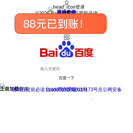
登录
我的关注
我的收藏
皮肤中心
用户反馈
设置
©2026 Baidu 使用百度前必读
百度一下
正在加载
上滑加载更多
用户反馈
使用百度前必读 Baidu 京ICP证030173号
京公网安备11000002000001号