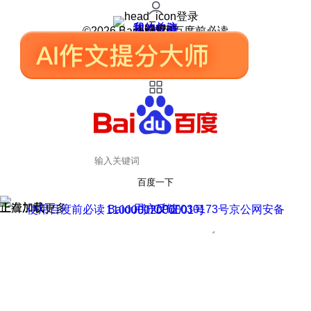
登录
我的关注
我的收藏
皮肤中心
用户反馈
设置
©2026 Baidu 使用百度前必读
百度一下
正在加载
上滑加载更多
用户反馈
使用百度前必读 Baidu 京ICP证030173号
京公网安备11000002000001号