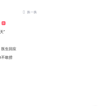

换一换
外
新
天”
 医生回应
称不敢捞