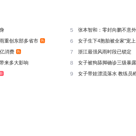
5
身
张本智和：零封向鹏不意
6
雨重创东部多省市
女子生下4胞胎被全家“宠上
热
7
6亿消费
浙江最强风雨时段已锁定
热
8
带来多大影响
女子被狗舔脚确诊三级暴露
9
女子带娃漂流落水 教练员
新