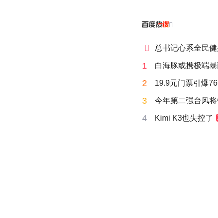


总书记心系全民健
1
白海豚或携极端暴
2
19.9元门票引爆7
3
今年第二强台风将
4
Kimi K3也失控了