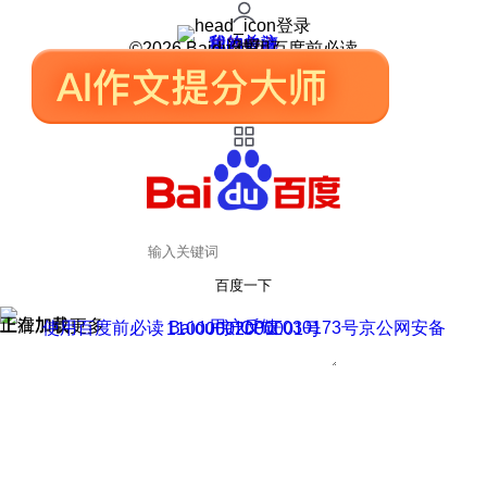
登录
我的关注
我的收藏
皮肤中心
用户反馈
设置
©2026 Baidu 使用百度前必读
百度一下
正在加载
上滑加载更多
用户反馈
使用百度前必读 Baidu 京ICP证030173号
京公网安备11000002000001号